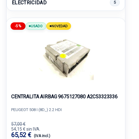
ELECTRICIDAD
5
-5%
USADO
NOVEDAD
CENTRALITA AIRBAG 9675127080 A2C53323336
PEUGEOT 508 I (8D_) 2.2 HDI
57,00 €
54,15 € sin IVA.
65,52 €
(IVA incl.)