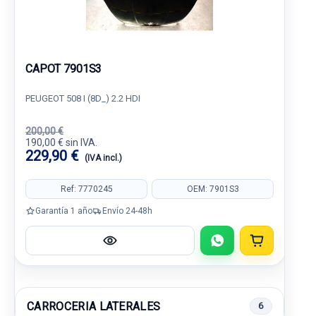
CAPOT 7901S3
PEUGEOT 508 I (8D_) 2.2 HDI
200,00 €
190,00 € sin IVA.
229,90 €
(IVA incl.)
Ref: 7770245
OEM: 7901S3
Garantía 1 año
Envío 24-48h
CARROCERIA LATERALES
6