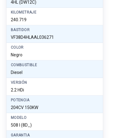
4HL (DW12C)
KILOMETRAJE
240.719
BASTIDOR
VF38D4HLAAL036271
COLOR
Negro
COMBUSTIBLE
Diesel
VERSIÓN
2.2 HDi
POTENCIA
204CV 150KW
MODELO
508 I (8D_)
GARANTIA