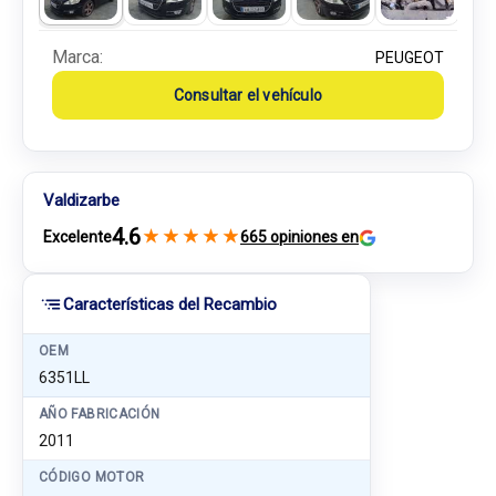
Marca:
PEUGEOT
Consultar el vehículo
Valdizarbe
4.6
★
★
★
★
★
Excelente
665 opiniones en
Características del Recambio
OEM
6351LL
AÑO FABRICACIÓN
2011
CÓDIGO MOTOR