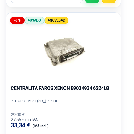
-5%
USADO
NOVEDAD
CENTRALITA FAROS XENON 89034934 6224L8
PEUGEOT 508 I (8D_) 2.2 HDI
29,00 €
27,55 € sin IVA.
33,34 €
(IVA incl.)