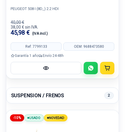
PEUGEOT 508 I (8D_) 2.2 HDI
40,00 €
38,00 € sin IVA.
45,98 €
(IVA incl.)
Ref: 7799133
OEM: 9688473580
Garantía 1 año
Envío 24-48h
SUSPENSION / FRENOS
2
-10%
USADO
NOVEDAD