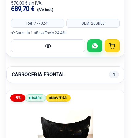
570,00 € sin IVA.
689,70 €
(IVA incl.)
Ref: 7770241
OEM: 20GN03
Garantía 1 año
Envío 24-48h
CARROCERIA FRONTAL
1
-5%
USADO
NOVEDAD