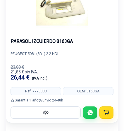
PARASOL IZQUIERDO 8163GA
PEUGEOT 508 I (8D_) 2.2 HDI
23,00 €
21,85 € sin IVA.
26,44 €
(IVA incl.)
Ref: 7770333
OEM: 8163GA
Garantía 1 año
Envío 24-48h