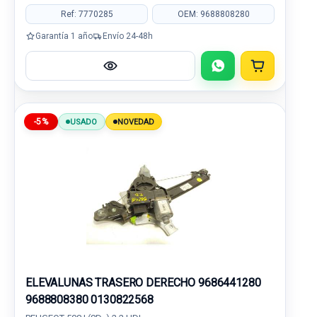
Ref: 7770285
OEM: 9688808280
Garantía 1 año
Envío 24-48h
-5%
USADO
NOVEDAD
ELEVALUNAS TRASERO DERECHO 9686441280
9688808380 0130822568