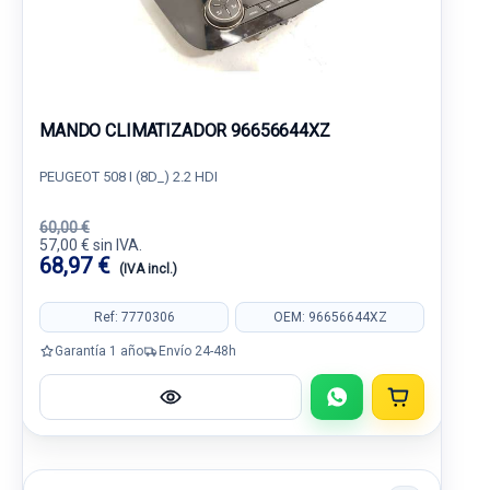
MANDO CLIMATIZADOR 96656644XZ
PEUGEOT 508 I (8D_) 2.2 HDI
60,00 €
57,00 € sin IVA.
68,97 €
(IVA incl.)
Ref: 7770306
OEM: 96656644XZ
Garantía 1 año
Envío 24-48h