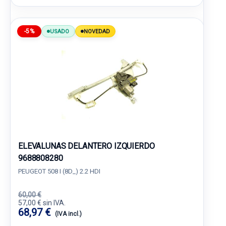
-5%
USADO
NOVEDAD
ELEVALUNAS DELANTERO IZQUIERDO
9688808280
PEUGEOT 508 I (8D_) 2.2 HDI
60,00 €
57,00 € sin IVA.
68,97 €
(IVA incl.)