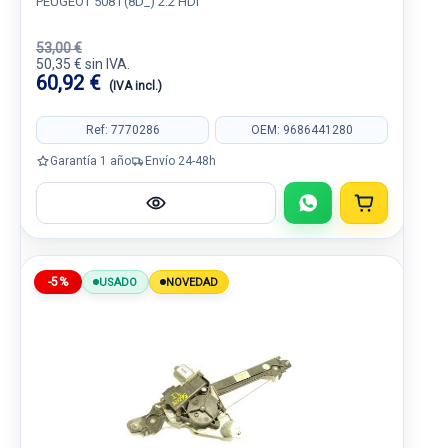
PEUGEOT 508 I (8D_) 2.2 HDI
53,00 €
50,35 € sin IVA.
60,92 €
(IVA incl.)
Ref: 7770286
OEM: 9686441280
Garantía 1 año
Envío 24-48h
-5%
USADO
NOVEDAD