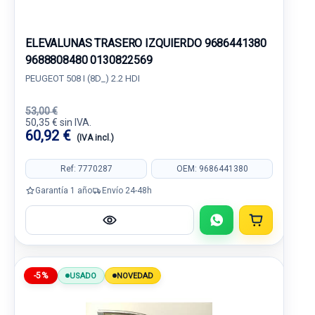
ELEVALUNAS TRASERO IZQUIERDO 9686441380
9688808480 0130822569
PEUGEOT 508 I (8D_) 2.2 HDI
53,00 €
50,35 € sin IVA.
60,92 €
(IVA incl.)
Ref: 7770287
OEM: 9686441380
Garantía 1 año
Envío 24-48h
-5%
USADO
NOVEDAD