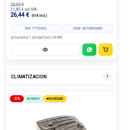
23,00 €
21,85 € sin IVA.
26,44 €
(IVA incl.)
Ref: 7770365
OEM: 9670805880
Garantía 1 año
Envío 24-48h
CLIMATIZACION
1
-5%
USADO
NOVEDAD