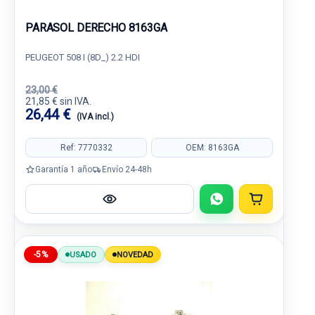
PARASOL DERECHO 8163GA
PEUGEOT 508 I (8D_) 2.2 HDI
23,00 €
21,85 € sin IVA.
26,44 €
(IVA incl.)
Ref: 7770332
OEM: 8163GA
Garantía 1 año
Envío 24-48h
-5%
USADO
NOVEDAD