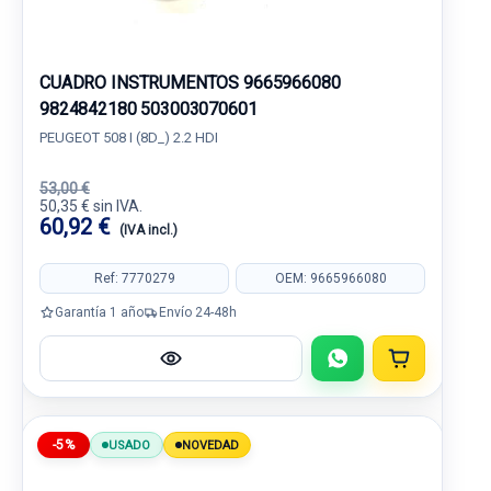
CUADRO INSTRUMENTOS 9665966080
9824842180 503003070601
PEUGEOT 508 I (8D_) 2.2 HDI
53,00 €
50,35 € sin IVA.
60,92 €
(IVA incl.)
Ref: 7770279
OEM: 9665966080
Garantía 1 año
Envío 24-48h
-5%
USADO
NOVEDAD