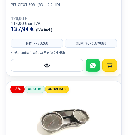
PEUGEOT 508 I (8D_) 2.2 HDI
120,00 €
114,00 € sin IVA.
137,94 €
(IVA incl.)
Ref: 7770260
OEM: 9676379080
Garantía 1 año
Envío 24-48h
-5%
USADO
NOVEDAD