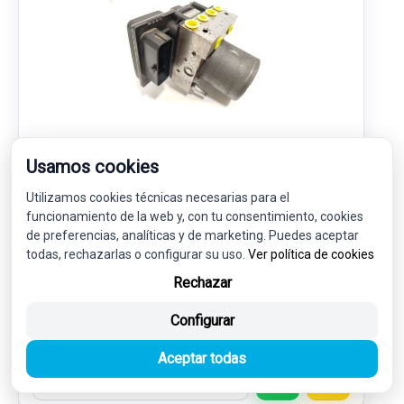
ABS 9666543280 0265951245 0265230737
Usamos cookies
Utilizamos cookies técnicas necesarias para el
PEUGEOT 508 I (8D_) 2.2 HDI
funcionamiento de la web y, con tu consentimiento, cookies
de preferencias, analíticas y de marketing. Puedes aceptar
75,00 €
todas, rechazarlas o configurar su uso.
Ver política de cookies
67,50 € sin IVA.
81,68 €
(IVA incl.)
Rechazar
Ref: 7770199
OEM: 9666543280
Configurar
Garantía 1 año
Envío 24-48h
Aceptar todas