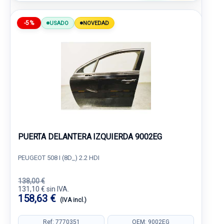
-5%
USADO
NOVEDAD
PUERTA DELANTERA IZQUIERDA 9002EG
PEUGEOT 508 I (8D_) 2.2 HDI
138,00 €
131,10 € sin IVA.
158,63 €
(IVA incl.)
Ref: 7770351
OEM: 9002EG