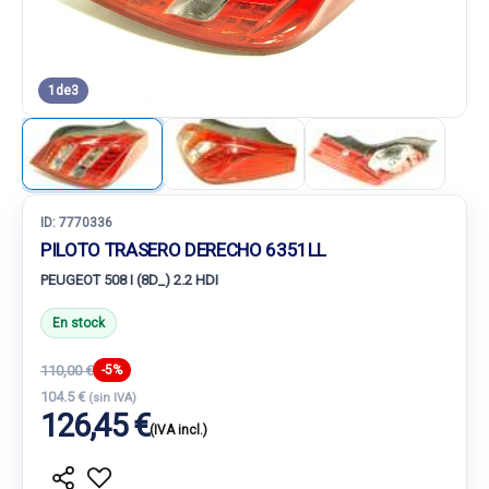
1
de
3
ID:
7770336
PILOTO TRASERO DERECHO 6351LL
PEUGEOT 508 I (8D_) 2.2 HDI
En stock
110,00 €
-5%
104.5 €
(sin IVA)
126,45 €
(IVA incl.)