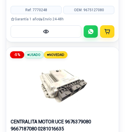
Ref: 7770248
OEM: 9675127080
Garantía 1 año
Envío 24-48h
-5%
USADO
NOVEDAD
CENTRALITA MOTOR UCE 9676379080
9667187080 0281016635