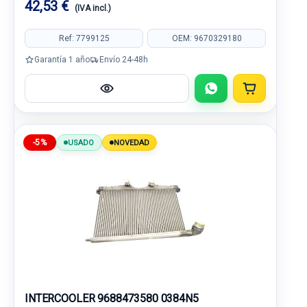
42,53 €
(IVA incl.)
Ref: 7799125
OEM: 9670329180
Garantía 1 año
Envío 24-48h
-5%
USADO
NOVEDAD
INTERCOOLER 9688473580 0384N5