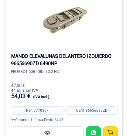
MANDO ELEVALUNAS DELANTERO IZQUIERDO
96656690ZD 6490NP
PEUGEOT 508 I (8D_) 2.2 HDI
47,00 €
44,65 € sin IVA.
54,03 €
(IVA incl.)
Ref: 7770307
OEM: 96656690ZD
Garantía 1 año
Envío 24-48h