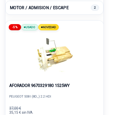
MOTOR / ADMISION / ESCAPE
2
-5%
USADO
NOVEDAD
AFORADOR 9670329180 1525WY
PEUGEOT 508 I (8D_) 2.2 HDI
37,00 €
35,15 € sin IVA.