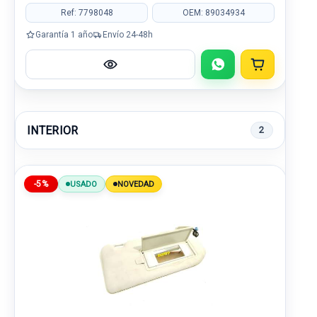
Ref: 7798048
OEM: 89034934
Garantía 1 año
Envío 24-48h
INTERIOR
2
-5%
USADO
NOVEDAD