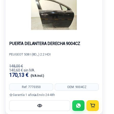
PUERTA DELANTERA DERECHA 9004CZ
PEUGEOT 508 I (8D_) 2.2 HDI
148,00 €
140,60 € sin IVA.
170,13 €
(IVA incl.)
Ref: 7770350
OEM: 9004CZ
Garantía 1 año
Envío 24-48h