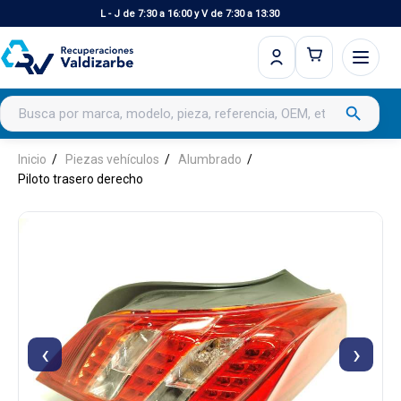
L - J de 7:30 a 16:00 y V de 7:30 a 13:30
Buscar productos
search
Inicio
Piezas vehículos
Alumbrado
Piloto trasero derecho
‹
›